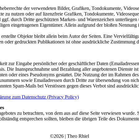
 Urheberrechte der verwendeten Bilder, Grafiken, Tondokumente, Videose
 zu nutzen oder auf lizenzfreie Grafiken, Tondokumente, Videoseque
d ggf. durch Dritte geschützten Marken- und Warenzeichen unterliegen
ligen eingetragenen Eigentümer. Allein aufgrund der bloßen Nennung is
t erstellte Objekte bleibt allein beim Autor der Seiten. Eine Vervielf
n oder gedruckten Publikationen ist ohne ausdrückliche Zustimmung des
keit zur Eingabe persönlicher oder geschäftlicher Daten (Emailadressen,
 Basis. Die Inanspruchnahme und Bezahlung aller angebotenen Dienste i
aten oder eines Pseudonyms gestattet. Die Nutzung der im Rahmen des
nummern sowie Emailadressen durch Dritte zur übersendung von nicht a
annten Spam-Mails bei Verstössen gegen dieses Verbot sind ausdrücklic
ärung zum Datenschutz (Privacy Policy)
es
tangebotes zu betrachten, von dem aus auf diese Seite verwiesen wurde. 
ollständig entsprechen sollten, bleiben die übrigen Teile des Dokumente
©2026 | Theo Rhiel