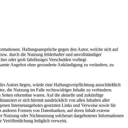
Informationen. Haftungsansprüche gegen den Autor, welche sich auf
bzw. durch die Nutzung fehlerhafter und unvollständiger
ches oder grob fahrlässiges Verschulden vorliegt.
s gesamte Angebot ohne gesonderte Ankündigung zu verändern, zu
es Autors liegen, würde eine Haftungsverpflichtung ausschließlich
re, die Nutzung im Falle rechtswidriger Inhalte zu verhindern.
n Seiten erkennbar waren. Auf die aktuelle und zukünftige
stanziert er sich hiermit ausdrücklich von allen Inhalten aller
eigenen Internetangebotes gesetzten Links und Verweise sowie für
en anderen Formen von Datenbanken, auf deren Inhalt externe
 der Nutzung oder Nichtnutzung solcherart dargebotener Informationen
ge Veröffentlichung lediglich verweist.