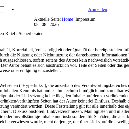
Anmelden
Aktuelle Seite:
Home
Impressum
08 | 08 | 2026
o Rhiel - Steuerberater
lität, Korrektheit, Vollständigkeit oder Qualität der bereitgestellten 
e durch die Nutzung oder Nichtnutzung der dargebotenen Informationen 
 ausgeschlossen, sofern seitens des Autors kein nachweislich vorsätzli
. Der Autor behält es sich ausdrücklich vor, Teile der Seiten oder da
weise oder endgültig einzustellen.
Webseiten ("Hyperlinks"), die außerhalb des Verantwortungsbereiches d
den Inhalten Kenntnis hat und es ihm technisch möglich und zumutbar wä
eitpunkt der Linksetzung keine illegalen Inhalte auf den zu verlinkende
erlinkten/verknüpften Seiten hat der Autor keinerlei Einfluss. Deshalb di
tzung verändert wurden. Diese Feststellung gilt für alle innerhalb des 
chern, Diskussionsforen, Linkverzeichnissen, Mailinglisten und in all
hafte oder unvollständige Inhalte und insbesondere für Schäden, die aus
 welche verwiesen wurde, nicht derjenige, der über Links auf die jeweili